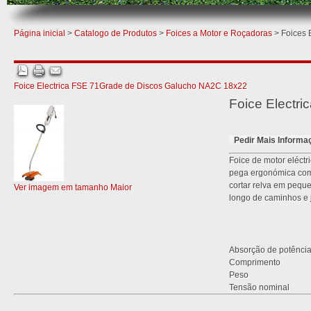
Página inicial
>
Catalogo de Produtos
>
Foices a Motor e Roçadoras
> Foices E
Foice Electrica FSE 71
Grade de Discos Galucho NA2C 18x22
Foice Electri
Pedir Mais Informa
Foice de motor eléct
pega ergonómica com 
cortar relva em peque
Ver imagem em tamanho Maior
longo de caminhos e 
Absorção de potênci
Comprimento
Peso
Tensão nominal